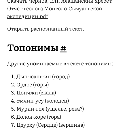
Скачать
Чернов, 1911. Алашанский хребет.
Отчет геолога Монголо-Сычуаньской
экспедиции.pdf
Открыть
распознанный текст
.
Топонимы
#
Другие упоминаемые в тексте топонимы:
Дын-юань-ин (город)
Ордос (горы)
Цончжи (скала)
Эмчин-усу (колодец)
Мурин-гол (ущелье, река?)
Долон-хорё (гора)
Цзурху (Сердце) (вершина)