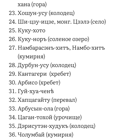
хана (гора)
Хошун-усу (колодец)
Ши-цзу-ицзе, монг. Цзэлэ (село)
Куку-хото
Куку-норъ (соленое озеро)
Намбарасэнъ-хитъ, Намбо-хитъ
(кумирня)
Дурбун-усу (колодец)
Кантагери (хребет)
Арбисо (хребет)
Гуй-хуа-ченѣ
Хапцагайту (перевал)
Арбусын-ола (гора)
Цаган-тохой (урочище)
Дэрисутэн-худукъ (колодец)
Чолумбай (кумирня)