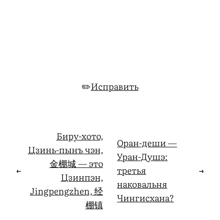
✏️
Исправить
Биру-хото,
Оран-деши —
Цзинь-пынъ чэн,
Уран-Душэ:
金棚城 — это
←
третья
→
Цзинпэн,
наковальня
Jingpengzhen, 经
Чингисхана?
棚镇