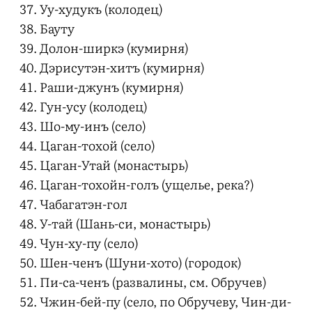
Уу-худукъ (колодец)
Бауту
Долон-ширкэ (кумирня)
Дэрисутэн-хитъ (кумирня)
Раши-джунъ (кумирня)
Гун-усу (колодец)
Шо-му-инъ (село)
Цаган-тохой (село)
Цаган-Утай (монастырь)
Цаган-тохойн-голъ (ущелье, река?)
Чабагатэн-гол
У-тай (Шань-си, монастырь)
Чун-ху-пу (село)
Шен-ченъ (Шуни-хото) (городок)
Пи-са-ченъ (развалины, см. Обручев)
Чжин-бей-пу (село, по Обручеву, Чин-ди-