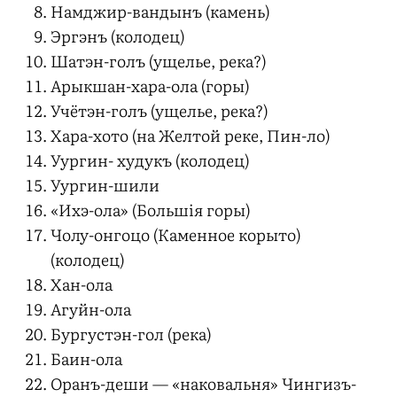
Намджир-вандынъ (камень)
Эргэнъ (колодец)
Шатэн-голъ (ущелье, река?)
Арыкшан-хара-ола (горы)
Учётэн-голъ (ущелье, река?)
Хара-хото (на Желтой реке, Пин-ло)
Уургин- худукъ (колодец)
Уургин-шили
«Ихэ-ола» (Большія горы)
Чолу-онгоцо (Каменное корыто)
(колодец)
Хан-ола
Агуйн-ола
Бургустэн-гол (река)
Баин-ола
Оранъ-деши — «наковальня» Чингизъ-