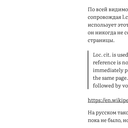
По всей видимо
сопровождая l.
использует это
он никогда не 
страницы.
Loc. cit.
is used
reference is n
immediately pr
the same page.
followed by v
https://en.wikip
На русском так
пока не было, но