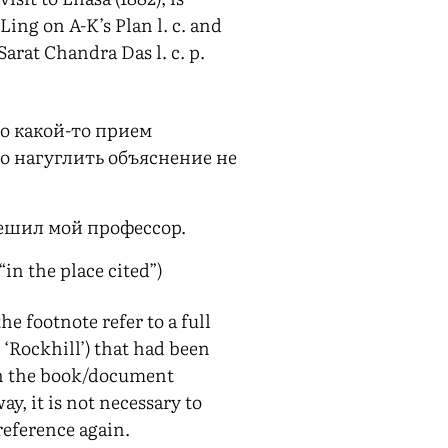
ing on A-K’s Plan l. c. and
arat Chandra Das l. c. p.
то какой-то прием
о нагуглить объяснение не
ешил мой профессор.
(“in the place cited”)
e footnote refer to a full
, ‘Rockhill’) that had been
in the book/document
ay, it is not necessary to
 reference again.