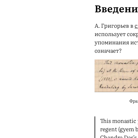
Введен
А. Григорьев в
с
использует сокр
упоминания ист
означает?
Фраг
This monastic 
regent (gyem b
Chandra Das’s v