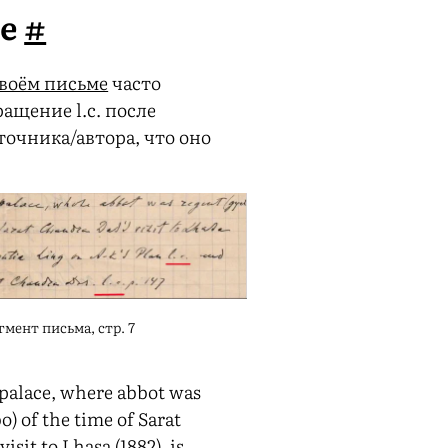
ие
#
воём письме
часто
ащение l.c. после
очника/автора, что оно
мент письма, стр. 7
palace, where abbot was
o) of the time of Sarat
isit to Lhasa (1882), is