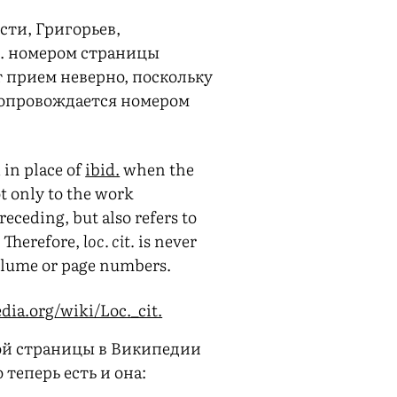
сти, Григорьев,
c. номером страницы
т прием неверно, поскольку
сопровождается номером
 in place of
ibid.
when the
ot only to the work
eceding, but also refers to
 Therefore,
loc. cit.
is never
olume or page numbers.
edia.org/wiki/Loc._cit.
ой страницы в Википедии
 теперь есть и она: