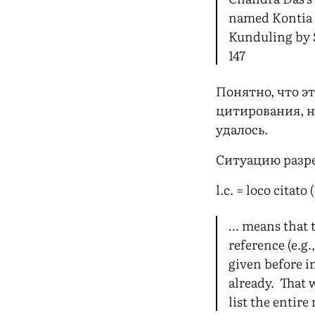
named Kontia L
Kunduling by S
147
Понятно, что э
цитирования, н
удалось.
Ситуацию разр
l.c. = loco citato 
… means that th
reference (e.g.
given before 
already. That w
list the entire