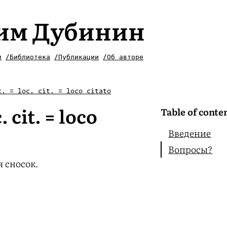
им Дубинин
и
/Библиотека
/Публикации
/Об авторе
c. = loc. cit. = loco citato
c. cit. = loco
Table of conte
Введение
Вопросы?
 сносок.