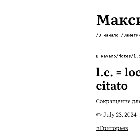
Макс
/В начало
/Заметк
В начало
/
Notes
/
l.
l.c. = lo
citato
Сокращение для
✏️
July 23, 2024
#Григорьев