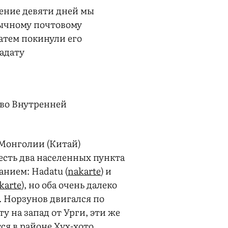
чение девяти дней мы
ычному почтовому
затем покинули его
Хадату
 во Внутренней
Монголии (Китай)
есть два населенных пункта
анием: Hadatu (
nakarte
) и
karte
), но оба очень далеко
. Норзунов двигался по
у на запад от Урги, эти же
ся в районе Хух-хото,