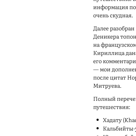
информация по
очень скудная.
Далее разобра
Деникера топон
на французском
Кириллица дан
его комментари
— мои дополне
после цитат Но
Митруева.
Полный перече
путешествия:
Хадату (Kha
Кальбийты-у