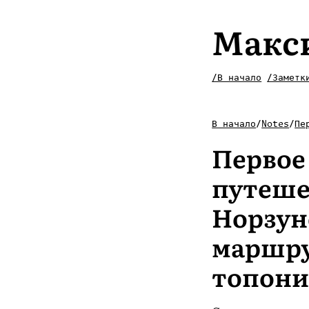
Макс
/В начало
/Заметк
В начало
/
Notes
/
Пе
Первое
путеше
Норзун
маршру
топон