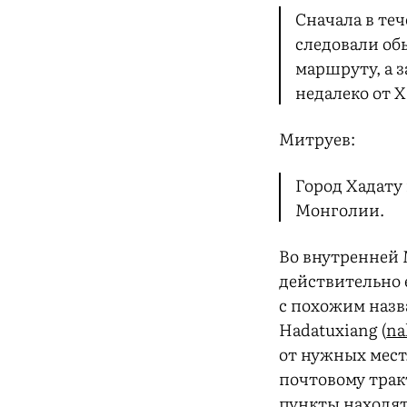
Сначала в те
следовали об
маршруту, а 
недалеко от 
Митруев:
Город Хадату
Монголии.
Во внутренней 
действительно 
с похожим назв
Hadatuxiang (
na
от нужных мест
почтовому тракт
пункты находят