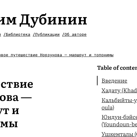
им Дубинин
и
/Библиотека
/Публикации
/Об авторе
рвое путешествие Норзунова — маршрут и топонимы
Table of conte
ствие
Введение
Хадату (Khad
ова —
Кальбийты-уу
т и
oula)
Юндун-бэйс
имы
(Youndoun-be
Ушкемталы (