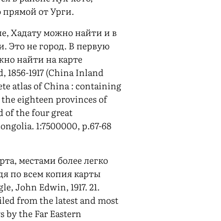
 прямой от Урги.
ле, Хадату можно найти и в
. Это не город. В первую
жно найти на карте
, 1856-1917 (China Inland
te atlas of China : containing
 the eighteen provinces of
 of the four great
ngolia. 1:7500000, p.67-68
рта, местами более легко
дя по всем копия карты
e, John Edwin, 1917. 21.
led from the latest and most
s by the Far Eastern