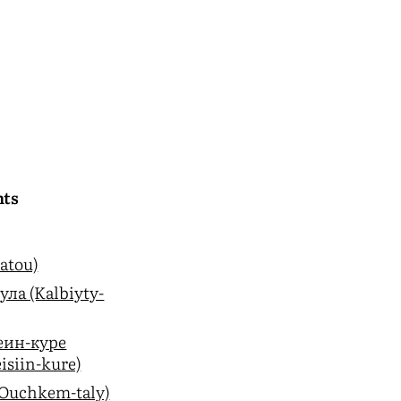
nts
atou)
ла (Kalbiyty-
еин-куре
isiin-kure)
Ouchkem-taly)