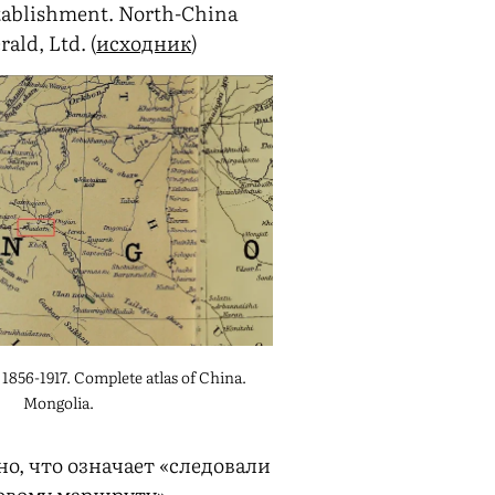
tablishment. North-China
ald, Ltd. (
исходник
)
1856-1917. Complete atlas of China.
Mongolia.
но, что означает «следовали
овому маршруту»