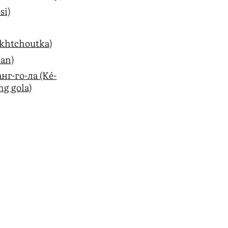
si)
khtchoutka)
an)
нг-го-ла (Ké-
ng gola)