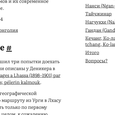
ов и их современное
Нанси (Ngan-
е.
Тайчжинар
24
Нагчукхе (Na
Гандан (Gand
онголия
Кечанг, Ко-ла
ие
#
tchang, Ko-la
Итого
Вопросы?
ршил три попытки доехать
ни описаны у Деникера в
ages a Lhassa (1898–1901) par
, pélerin kalmouk
.
 географической
маршруту из Урги в Лхасу
ь только по первому
 целом, к сожалению,