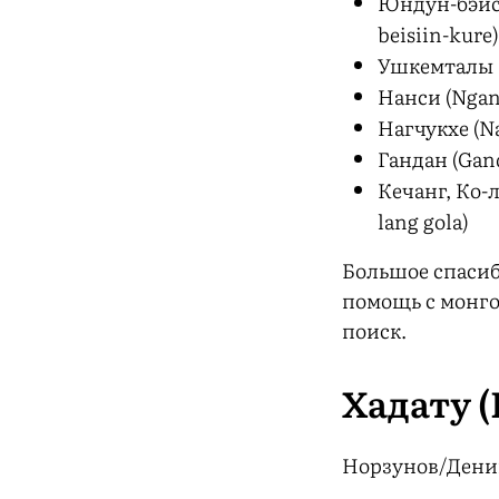
Юндун-бэйс
beisiin-kure)
Ушкемталы 
Нанси (Ngan-
Нагчукхе (N
Гандан (Gan
Кечанг, Ко-л
lang gola)
Большое спасиб
помощь с монг
поиск.
Хадату 
Норзунов/Дени