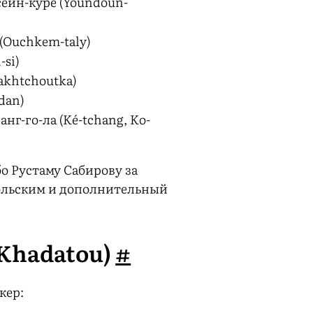
еин-куре (Youndoun-
(Ouchkem-taly)
si)
akhtchoutka)
dan)
анг-го-ла (Ké-tchang, Ko-
о Рустаму Сабирову за
ольским и дополнительный
(Khadatou)
#
кер: