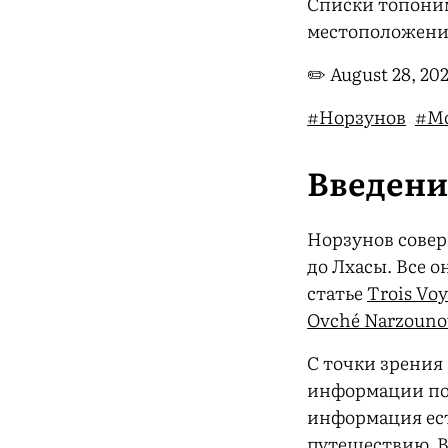
Списки топоним
местоположени
✏️
August 28, 20
#Норзунов
#М
Введен
Норзунов сове
до Лхасы. Все о
статье
Trois Voy
Ovché Narzounov
С точки зрения
информации по 
информация ест
путешествию. В