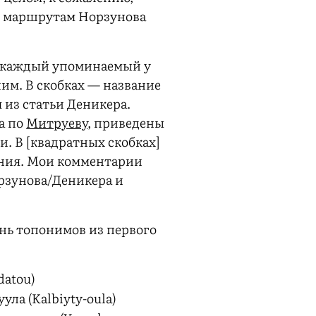
 маршрутам Норзунова
н каждый упоминаемый у
им. В скобках — название
 из статьи Деникера.
а по
Митруеву
, приведены
и. В [квадратных скобках]
ния. Мои комментарии
рзунова/Деникера и
нь топонимов из первого
datou)
ула (Kalbiyty-oula)