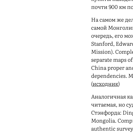
почти 900 км по
На самом же де
самой Монголии
очередь, его мо
Stanford, Edward
Mission). Comple
separate maps of
China proper and
dependencies. Mo
(
исходник
)
Аналогичная ка
читаемая, но су
Стэнфорда: Dingl
Mongolia. Compi
authentic survey