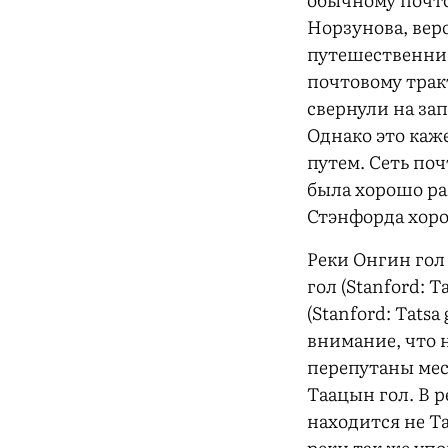
Норзунова, вер
путешественник
почтовому тракт
свернули на зап
Однако это каж
путем. Сеть по
была хорошо ра
Стэнфорда хоро
Реки Онгин гол 
гол (Stanford: T
(Stanford: Tatsa
внимание, что 
перепутаны мест
Таацын гол. В 
находится не Та
реки так же уп