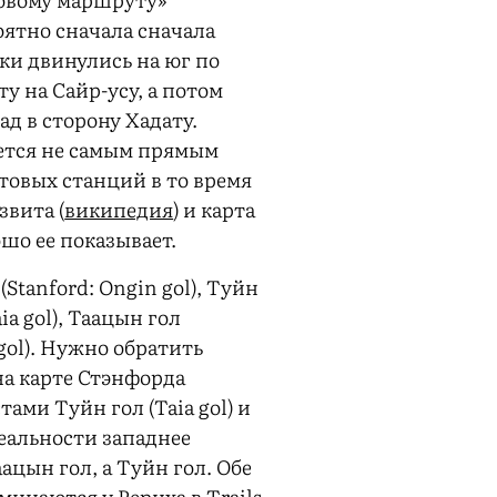
оятно сначала сначала
и двинулись на юг по
у на Сайр-усу, а потом
ад в сторону Хадату.
ется не самым прямым
чтовых станций в то время
звита (
википедия
) и карта
шо ее показывает.
(Stanford: Ongin gol), Туйн
aia gol), Таацын гол
 gol). Нужно обратить
на карте Стэнфорда
ами Туйн гол (Taia gol) и
реальности западнее
ацын гол, а Туйн гол. Обе
оминаются у Рериха в
Trails