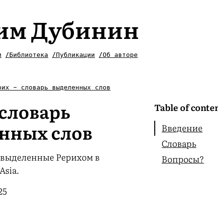
им Дубинин
и
/Библиотека
/Публикации
/Об авторе
рих - словарь выделенных слов
 словарь
Table of conte
нных слов
Введение
Словарь
 выделенные Рерихом в
Вопросы?
Asia.
25