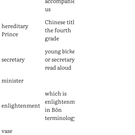
accompanied
us
Chinese title of
hereditary
the fourth
Chinese:
pei-tzu
Prince
grade
young
bichechi
secretary
or secretary,
read aloud
minister
which is
enlightenment
enlightenment
Byang-chub
in Bön
terminology
vase