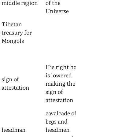
middle region
of the
Universe
Tibetan
treasury for
см.
tsi-khang
Mongols
His right hand
is lowered
sign of
making the
attestation
sign of
attestation
cavalcade of
begs
and
headman
headmen