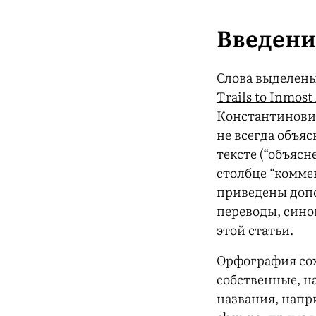
Введен
Слова выделены
Trails to Inmost
Константиновича
не всегда объяс
тексте (“объясн
столбце “комм
приведены доп
переводы, сино
этой статьи.
Орфография со
собственные, 
названия, нап