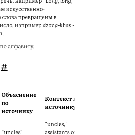
 речь, например
“Long, long,
ые искусственно-
 слова превращены в
число, например
dzong-khas
-
п.
по алфавиту.
ь
#
Объяснение
Контекст по
Комментарий,
по
источнику
синонимы
источнику
“uncles,”
“uncles”
assistants of
dialectical
a-gu