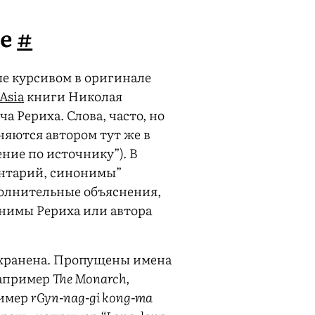
ие
#
е курсивом в оригинале
 Asia
книги Николая
 Рериха. Слова, часто, но
няются автором тут же в
ение по источнику”). В
ентарий, синонимы”
олнительные объяснения,
нимы Рериха или автора
хранена. Пропущены имена
например
The Monarch
,
ример
rGyn-nag-gi kong-ma