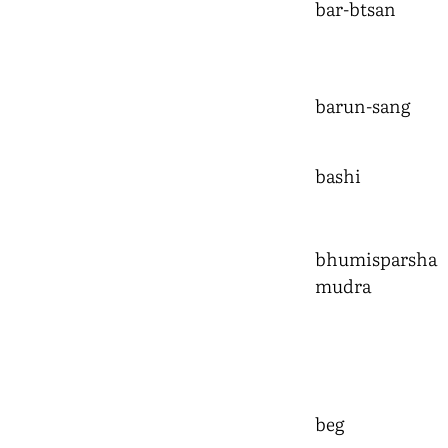
bar-btsan
barun-sang
bashi
bhumisparsha
mudra
beg