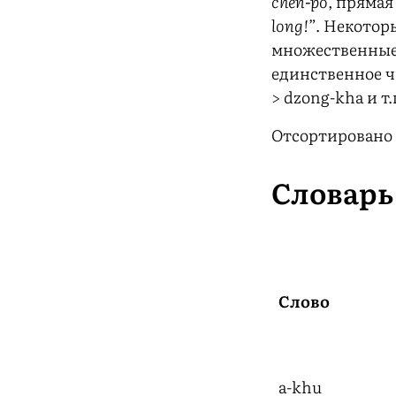
chen-po
, прямая
long!”
. Некотор
множественные
единственное 
> dzong-kha и т.
Отсортировано 
Словар
Слово
a-khu