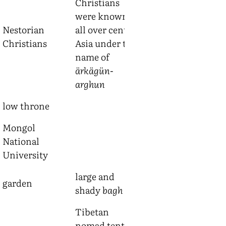
Christians
were known
Nestorian
all over central
или Tarsa
Christians
Asia under the
name of
ärkägün-
arghun
low throne
Mongol
National
University
large and
garden
shady
bagh
Tibetan
nomad tent,