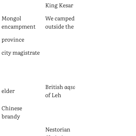
King Kesar
Mongol
We camped
encampment
outside the
ail
province
city magistrate
bdüd-rtsi
,
amrita
vase
British
aqsaqal
elder
of Leh
Chinese
brandy
Nestorian