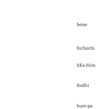
beise
bichechi
bKa-blon
Bodhi
bum-pa