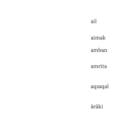
ail
aimak
amban
amrita
aqsaqal
äräki