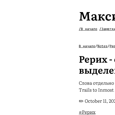
Макс
/В начало
/Заметк
В начало
/
Notes
/
Ре
Рерих -
выделе
Слова отдельно
Trails to Inmost 
✏️
October 11, 20
#Рерих