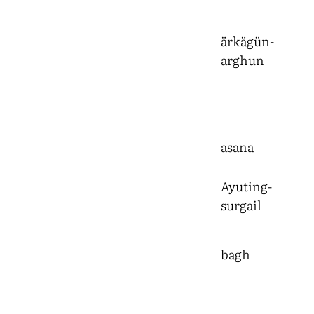
ärkägün-
arghun
asana
Ayuting-
surgail
bagh