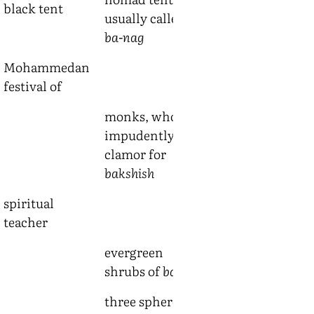
black tent
usually called
ba-nag
Mohammedan
festival of
monks, who
impudently
clamor for
bakshish
spiritual
teacher
evergreen
shrubs of
balu
three spheres