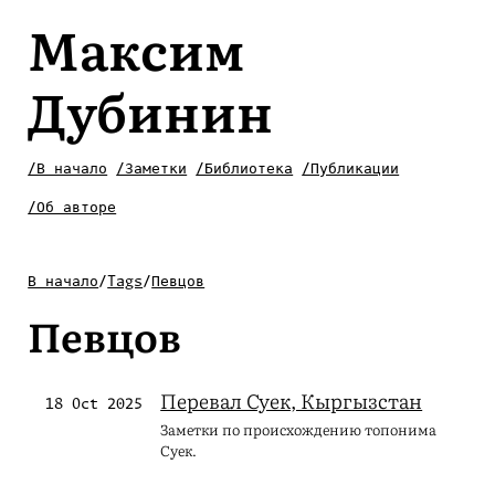
Максим
Дубинин
/В начало
/Заметки
/Библиотека
/Публикации
/Об авторе
В начало
/
Tags
/
Певцов
Певцов
Перевал Суек, Кыргызстан
18 Oct 2025
Заметки по происхождению топонима
Суек.