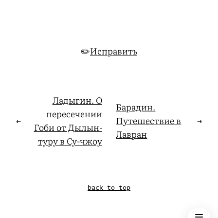
✏️
Исправить
Ладыгин. О
Барадин.
пересечении
←
Путешествие в
→
Гоби от Дылын-
Лавран
туру в Су-чжоу
back to top