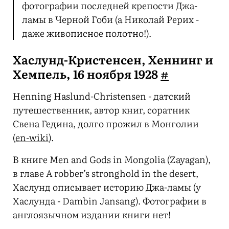
фотографии последней крепости Джа-
ламы в Черной Гоби (а Николай Рерих -
даже живописное полот­но!).
Хаслунд-Кристенсен, Хеннинг и
Хемпель, 16 ноября 1928
#
Henning Haslund-Christensen - датский
путешественник, автор книг, соратник
Свена Гедина, долго прожил в Монголии
(
en-wiki
).
В книге Men and Gods in Mongolia (Zayagan),
в главе A robber’s stronghold in the desert,
Хаслунд описывает историю Джа-ламы (у
Хаслунда - Dambin Jansang). Фотографии в
англоязычном издании книги нет!