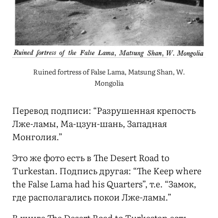
Ruined fortress of False Lama, Matsung Shan, W.
Mongolia
Перевод подписи: “Разрушенная крепость
Лже-ламы, Ма-цзун-шань, Западная
Монголия.”
Это же фото есть в The Desert Road to
Turkestan. Подпись другая: “The Keep where
the False Lama had his Quarters”, т.е. “Замок,
где располагались покои Лже-ламы.”
В книге The Desert Road to Turkestan есть