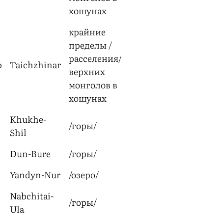
хошунах
крайние
пределы /
расселения/
р
Taichzhinar
верхних
монголов в
хошунах
Khukhe-
/горы/
Shil
Dun-Bure
/горы/
р
Yandyn-Nur
/озеро/
Nabchitai-
/горы/
Ula