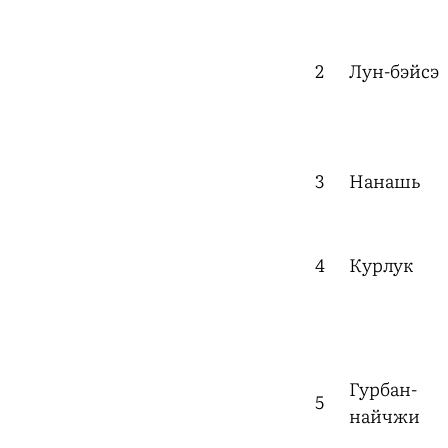
2
Лун-бэйсэ
3
Нaнашь
4
Курлук
Гурбан-
5
найчжи