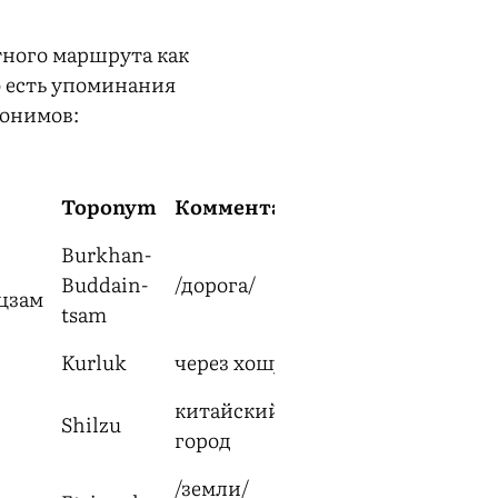
ного маршрута как
о есть упоминания
онимов:
Toponym
Комментарий
Burkhan-
Buddain-
/дорога/
цзам
tsam
Kurluk
через хошун
китайский
Shilzu
город
/земли/