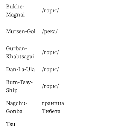
Bukhe-
/горы/
Magnai
Mursen-Gol
/река/
Gurban-
/горы/
Khabtsagai
Dan-La-Ula
/горы/
Bum-Tsay-
/горы/
Ship
Nagchu-
граница
Gonba
Тибета
Tsu