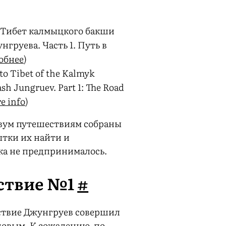
 Тибет калмыцкого бакши
груева. Часть 1. Путь в
обнее
)
to Tibet of the Kalmyk
sh Jungruev. Part 1: The Road
e info
)
вум путешествиям собраны
ытки их найти и
ка не предпринималось.
ствие №1
#
ствие Джунгруев совершил
новым. К сожалению, по