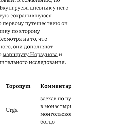
Джунгруева дневник у него
гую сохранившуюся
 первому путешествию он
нику по второму
есмотря на то, что
ного, они дополняют
о
маршруту Норзунова
и
ительного исследования.
Toponym
Комментарий
заехав по пути
в монастырь
Urga
монгольского
богдо