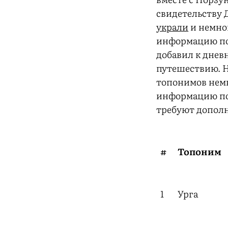
свидетельству 
украли
и немно
информацию по
добавил к днев
путешествию. Н
топонимов нем
информацию п
требуют дополн
#
Топоним
1
Урга