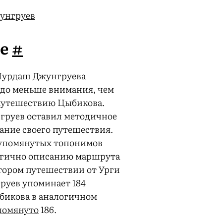
унгруев
ие
#
урдаш Джунгруева
здо меньше внимания, чем
путешествию Цыбикова.
груев оставил методичное
ание своего путешествия.
 упомянутых топонимов
огично описанию маршрута
тором путешествии от Урги
руев упоминает 184
бикова в аналогичном
помянуто
186.