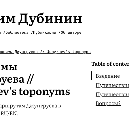
им Дубинин
и
/Библиотека
/Публикации
/Об авторе
понимы Джунгруева // Jungruev's toponyms
имы
Table of conte
ева //
Введение
Путешестви
ev's toponyms
Путешестви
Вопросы?
аршрутам Джунгруева в
 RU/EN.