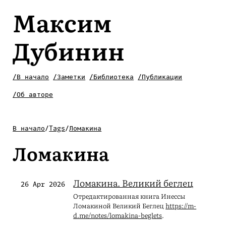
Максим
Дубинин
/В начало
/Заметки
/Библиотека
/Публикации
/Об авторе
В начало
/
Tags
/
Ломакина
Ломакина
Ломакина. Великий беглец
26 Apr 2026
Отредактированная книга Инессы
Ломакиной Великий Беглец
https://m-
d.me/notes/lomakina-beglets
.